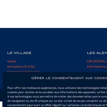
LE VILLAGE
LES ALE
Visiter
CAP ESTEREL 
Animations & Infos
Informations 
Commerces & Services
Trouver un logement
Gérer le consentement aux cooki
Pour offrir les meilleures expériences, nous utilisons des technologies telle
cookies pour stocker et/ou accéder aux informations des appareils. Le fait 
Politique de cookies
Poli
à ces technologies nous permettra de traiter des données telles que le co
de navigation ou les ID uniques sur ce site. Le fait de ne pas consentir ou de 
consentement peut avoir un effet négatif sur certaines caractéristiques et 