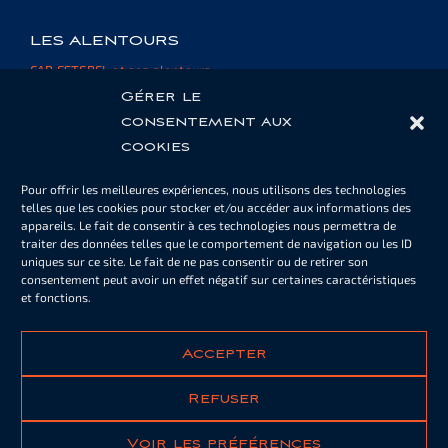
LES ALENTOURS
CAP ESTEREL et ses alentours
Informations et ressources
Gérer le
consentement aux
cookies
ESPACE PROPRIÉTAIRE
Pour offrir les meilleures expériences, nous utilisons des technologies
Cartes de piscine ou de parking
telles que les cookies pour stocker et/ou accéder aux informations des
Informations
appareils. Le fait de consentir à ces technologies nous permettra de
Documents
traiter des données telles que le comportement de navigation ou les ID
uniques sur ce site. Le fait de ne pas consentir ou de retirer son
consentement peut avoir un effet négatif sur certaines caractéristiques
et fonctions.
NOTRE NEWSLETTER
S'ABONNER
Accepter
Refuser
Documents légaux
Voir les préférences