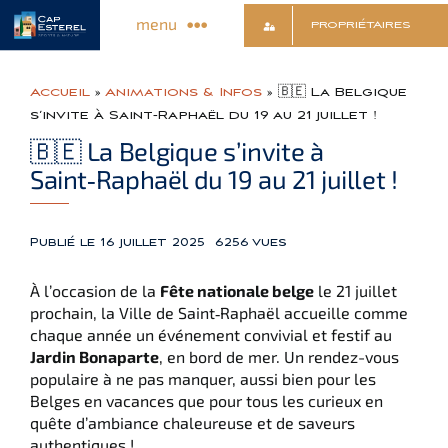
Passer
menu
PROPRIÉTAIRES
au
contenu
Découvrir le Village
Accueil
»
Animations & Infos
»
🇧🇪 La Belgique
s’invite à Saint‑Raphaël du 19 au 21 juillet !
Commerces & Services
🇧🇪 La Belgique s’invite à
Saint‑Raphaël du 19 au 21 juillet !
Animations & Infos
Publié le 16 juillet 2025
6256 vues
Sports & Détente
À l’occasion de la
Fête nationale belge
le 21 juillet
prochain, la Ville de Saint‑Raphaël accueille comme
chaque année un événement convivial et festif au
Culture & Loisirs
Jardin Bonaparte
, en bord de mer. Un rendez-vous
populaire à ne pas manquer, aussi bien pour les
Belges en vacances que pour tous les curieux en
Contact
quête d’ambiance chaleureuse et de saveurs
authentiques !