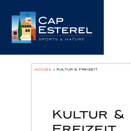
Skip
to
content
Accueil
»
Kultur & Freizeit
Kultur &
Freizeit