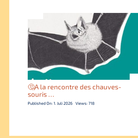
🤔A la rencontre des chauves-
souris …
Published On: 1. Juli 2026
Views: 718