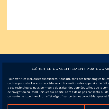
Gérer le consentement aux cooki
Pour offrir les meilleures expériences, nous utilisons des technologies telle
DAS DORF
DIE UMG
cookies pour stocker et/ou accéder aux informations des appareils. Le fait 
à ces technologies nous permettra de traiter des données telles que le co
Besuchen
CAP ESTEREL 
de navigation ou les ID uniques sur ce site. Le fait de ne pas consentir ou de 
Unterhaltung & Infos
Externe Webs
consentement peut avoir un effet négatif sur certaines caractéristiques et 
Geschäfte & Dienstleistungen
Unterkunft