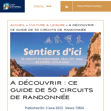
Skip
menu
PROPRIÉTAIRES
to
content
Discover the village
Accueil
»
Culture & Leisure
»
A découvrir :
ce guide de 50 circuits de randonnée
Shops & Services
Animations & Infos
Sports & Relaxation
A découvrir : ce
Culture & Leisure
guide de 50 circuits
de randonnée
Contact
Published On: 5 June 2023
Views: 13924