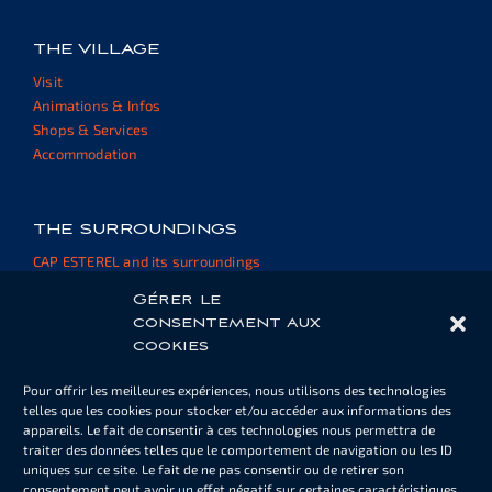
THE VILLAGE
Visit
Animations & Infos
Shops & Services
Accommodation
THE SURROUNDINGS
CAP ESTEREL and its surroundings
External websites and resources
Gérer le
consentement aux
cookies
HOUSE OWNER AREA
Pour offrir les meilleures expériences, nous utilisons des technologies
Pool or parking cards
telles que les cookies pour stocker et/ou accéder aux informations des
Informations
appareils. Le fait de consentir à ces technologies nous permettra de
Documents
traiter des données telles que le comportement de navigation ou les ID
uniques sur ce site. Le fait de ne pas consentir ou de retirer son
consentement peut avoir un effet négatif sur certaines caractéristiques