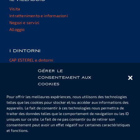
Visita
Intrattenimento e informazioni
Negozi e servizi
Alloggio
I DINTORNI
CAP ESTEREL e dintorni
Sito e rischio esterni
Gérer le
consentement aux
cookies
ZONA DEL PROPRIETARIO
Pour offrir les meilleures expériences, nous utilisons des technologies
Carte piscina o parcheggio
telles que les cookies pour stocker et/ou accéder aux informations des
Informazioni
appareils. Le fait de consentir à ces technologies nous permettra de
Documenti
traiter des données telles que le comportement de navigation ou les ID
uniques sur ce site. Le fait de ne pas consentir ou de retirer son
consentement peut avoir un effet négatif sur certaines caractéristiques
et fonctions.
IL NOSTRO BOLLETTINO