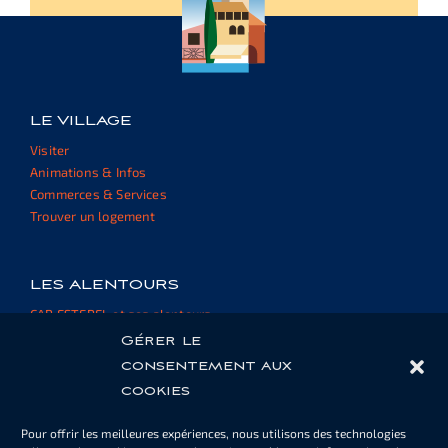
LE VILLAGE
Visiter
Animations & Infos
Commerces & Services
Trouver un logement
LES ALENTOURS
CAP ESTEREL et ses alentours
Informations et ressources
Gérer le
consentement aux
cookies
ESPACE PROPRIÉTAIRE
Pour offrir les meilleures expériences, nous utilisons des technologies
Cartes de piscine ou de parking