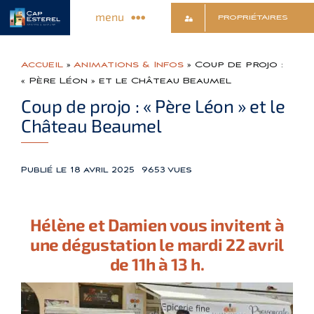
Passer
menu
PROPRIÉTAIRES
au
contenu
Découvrir le Village
Accueil
»
Animations & Infos
»
Coup de projo :
« Père Léon » et le Château Beaumel
Commerces & Services
Coup de projo : « Père Léon » et le
Château Beaumel
Animations & Infos
Publié le 18 avril 2025
9653 vues
Sports & Détente
Hélène et Damien vous invitent à
Culture & Loisirs
une dégustation le mardi 22 avril
de 11h à 13 h.
Contact