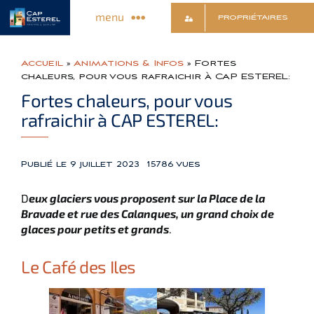
Passer
menu
PROPRIÉTAIRES
au
contenu
Découvrir le Village
Accueil
»
Animations & Infos
»
Fortes
chaleurs, pour vous rafraichir à CAP ESTEREL:
Fortes chaleurs, pour vous
Commerces & Services
rafraichir à CAP ESTEREL:
Animations & Infos
Publié le 9 juillet 2023
15786 vues
Sports & Détente
D
eux glaciers vous proposent sur la Place de la
Bravade et rue des Calanques, un grand choix de
glaces pour petits et grands
.
Culture & Loisirs
Le Café des Iles
Contact