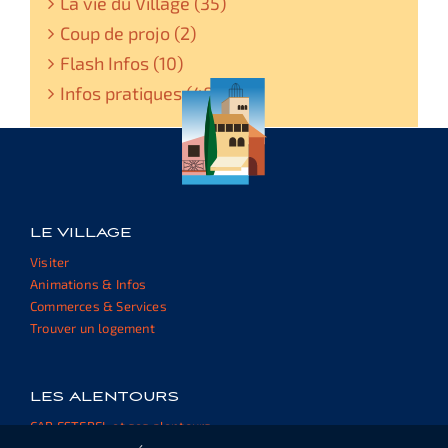
La vie du Village (35)
Coup de projo (2)
Flash Infos (10)
Infos pratiques (48)
LE VILLAGE
Visiter
Animations & Infos
Commerces & Services
Trouver un logement
LES ALENTOURS
CAP ESTEREL et ses alentours
Informations et ressources