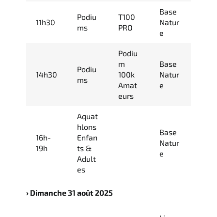
Base
Podiu
T100
11h30
Natur
ms
PRO
e
Podiu
m
Base
Podiu
14h30
100k
Natur
ms
Amat
e
eurs
Aquat
hlons
Base
16h-
Enfan
Natur
19h
ts &
e
Adult
es
›
Dimanche 31 août 2025