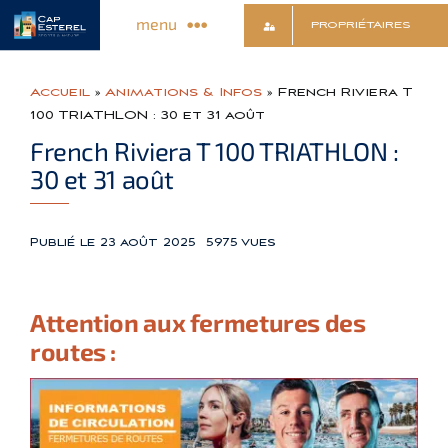
Passer
menu
PROPRIÉTAIRES
au
contenu
Découvrir le Village
Accueil
»
Animations & Infos
»
French Riviera T
100 TRIATHLON : 30 et 31 août
Commerces & Services
French Riviera T 100 TRIATHLON :
30 et 31 août
Animations & Infos
Publié le 23 août 2025
5975 vues
Sports & Détente
Attention aux fermetures des
Culture & Loisirs
routes :
Contact