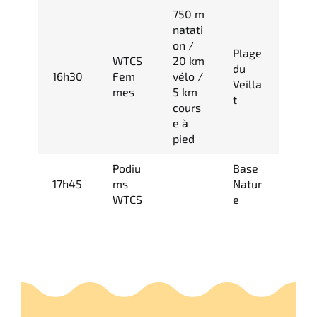
750 m
natati
on /
Plage
WTCS
20 km
du
16h30
Fem
vélo /
Veilla
mes
5 km
t
cours
e à
pied
Podiu
Base
17h45
ms
Natur
WTCS
e