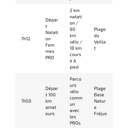
2 km
natati
Dépar
on /
t
80
Plage
Natati
km
du
7h12
on
vélo /
Veilla
Fem
18 km
t
mes
cours
PRO
e à
pied
Parco
urs
Dépar
Plage
vélo
t 100
Base
comm
7h50
km
Natur
un
amat
e
avec
eurs
Fréjus
les
PROs