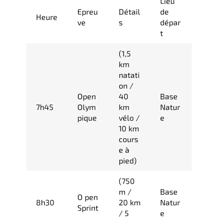
Lieu
Epreu
Détail
de
Heure
ve
s
dépar
t
(1,5
km
natati
on /
Open
40
Base
7h45
Olym
km
Natur
pique
vélo /
e
10 km
cours
e à
pied)
(750
m /
Base
O pen
8h30
20 km
Natur
Sprint
/ 5
e