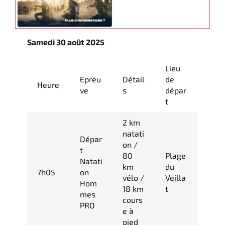
Samedi 30 août 2025
Lieu
Epreu
Détail
de
Heure
ve
s
dépar
t
2 km
natati
Dépar
on /
t
80
Plage
Natati
km
du
7h05
on
vélo /
Veilla
Hom
18 km
t
mes
cours
PRO
e à
pied