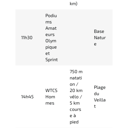
km)
Podiu
ms
Amat
Base
eurs
11h30
Natur
Olym
e
pique
et
Sprint
750 m
natati
on /
Plage
WTCS
20 km
du
14h45
Hom
vélo /
Veilla
mes
5 km
t
cours
e à
pied