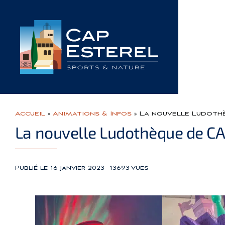
Passer
au
contenu
Accueil
»
Animations & Infos
»
La nouvelle Ludoth
La nouvelle Ludothèque de C
Publié le 16 janvier 2023
13693 vues