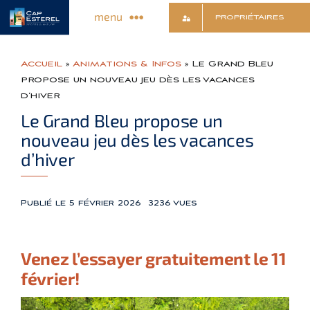
Passer
menu
PROPRIÉTAIRES
au
contenu
Découvrir le Village
Accueil
»
Animations & Infos
»
Le Grand Bleu
propose un nouveau jeu dès les vacances
d’hiver
Commerces & Services
Le Grand Bleu propose un
nouveau jeu dès les vacances
Animations & Infos
d’hiver
Sports & Détente
Publié le 5 février 2026
3236 vues
Culture & Loisirs
Venez l’essayer gratuitement le 11
février!
Contact