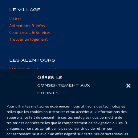
LE VILLAGE
Visiter
Animations & Infos
Commerces & Services
Trouver un logement
LES ALENTOURS
CAP ESTEREL et ses alentours
Informations et ressources
Gérer le
consentement aux
cookies
ESPACE PROPRIÉTAIRE
Pour offrir les meilleures expériences, nous utilisons des technologies
Cartes de piscine ou de parking
telles que les cookies pour stocker et/ou accéder aux informations des
Informations
appareils. Le fait de consentir à ces technologies nous permettra de
Documents
traiter des données telles que le comportement de navigation ou les ID
uniques sur ce site. Le fait de ne pas consentir ou de retirer son
consentement peut avoir un effet négatif sur certaines caractéristiques