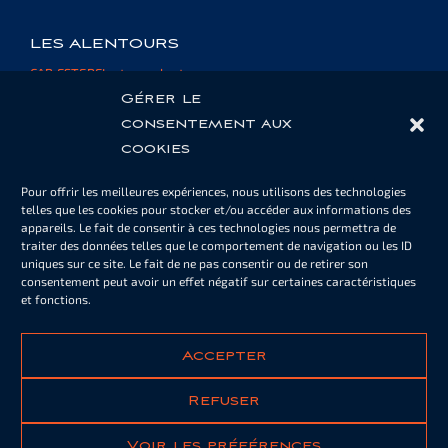
LES ALENTOURS
CAP ESTEREL et ses alentours
Informations et ressources
Gérer le
consentement aux
cookies
ESPACE PROPRIÉTAIRE
Pour offrir les meilleures expériences, nous utilisons des technologies
Cartes de piscine ou de parking
telles que les cookies pour stocker et/ou accéder aux informations des
Informations
appareils. Le fait de consentir à ces technologies nous permettra de
Documents
traiter des données telles que le comportement de navigation ou les ID
uniques sur ce site. Le fait de ne pas consentir ou de retirer son
consentement peut avoir un effet négatif sur certaines caractéristiques
et fonctions.
NOTRE NEWSLETTER
S'ABONNER
Accepter
Refuser
Voir les préférences
Documents légaux