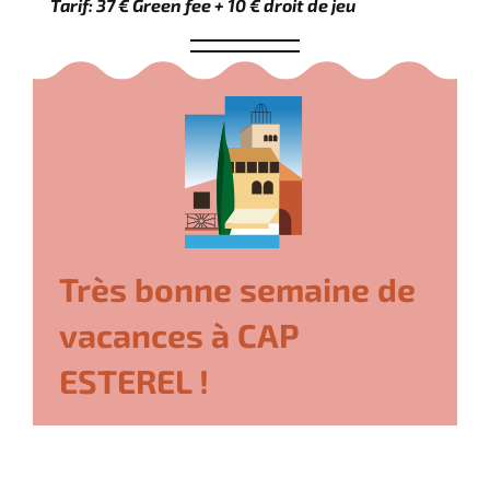
Tarif: 37 € Green fee + 10 € droit de jeu
Très bonne semaine de
vacances à CAP
ESTEREL !