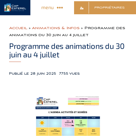
Passer
menu
PROPRIÉTAIRES
au
contenu
Découvrir le Village
Accueil
»
Animations & Infos
»
Programme des
animations du 30 juin au 4 juillet
Commerces & Services
Programme des animations du 30
juin au 4 juillet
Animations & Infos
Publié le 28 juin 2025
7755 vues
Sports & Détente
Culture & Loisirs
Contact