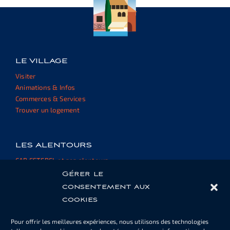
LE VILLAGE
Visiter
Animations & Infos
Commerces & Services
Trouver un logement
LES ALENTOURS
CAP ESTEREL et ses alentours
Informations et ressources
Gérer le
consentement aux
cookies
ESPACE PROPRIÉTAIRE
Pour offrir les meilleures expériences, nous utilisons des technologies
Cartes de piscine ou de parking