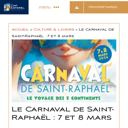
Passer
menu
PROPRIÉTAIRES
au
contenu
Découvrir le Village
Accueil
»
Culture & Loisirs
»
Le Carnaval de
Saint-Raphaël : 7 et 8 mars
Commerces & Services
Animations & Infos
Sports & Détente
Culture & Loisirs
Le Carnaval de Saint-
Raphaël : 7 et 8 mars
Contact