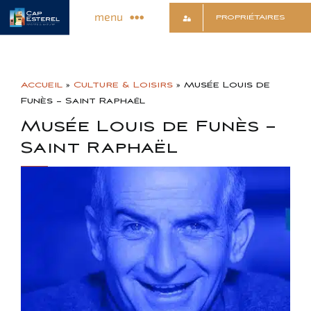
Passer
menu
PROPRIÉTAIRES
au
contenu
Découvrir le Village
Accueil
»
Culture & Loisirs
»
Musée Louis de
Commerces & Services
Funès – Saint Raphaël
Musée Louis de Funès –
Saint Raphaël
Animations & Infos
Sports & Détente
Culture & Loisirs
Contact