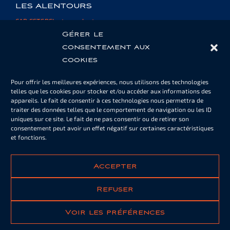
LES ALENTOURS
CAP ESTEREL et ses alentours
Informations et ressources
Gérer le
consentement aux
cookies
ESPACE PROPRIÉTAIRE
Pour offrir les meilleures expériences, nous utilisons des technologies
Cartes de piscine ou de parking
telles que les cookies pour stocker et/ou accéder aux informations des
Informations
appareils. Le fait de consentir à ces technologies nous permettra de
Documents
traiter des données telles que le comportement de navigation ou les ID
uniques sur ce site. Le fait de ne pas consentir ou de retirer son
consentement peut avoir un effet négatif sur certaines caractéristiques
et fonctions.
NOTRE NEWSLETTER
S'ABONNER
Accepter
Refuser
Voir les préférences
Documents légaux