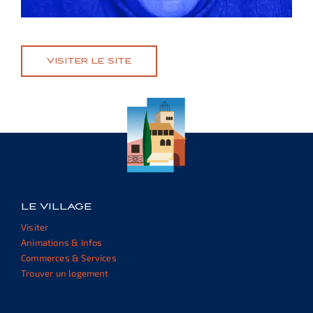
Italiano
VISITER LE SITE
English
Deutsch
LE VILLAGE
Visiter
Animations & Infos
Commerces & Services
Trouver un logement