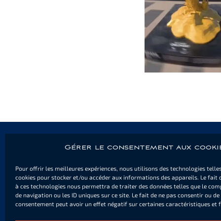
Gérer le consentement aux cooki
Pour offrir les meilleures expériences, nous utilisons des technologies telle
LE VILLAGE
LES ALE
cookies pour stocker et/ou accéder aux informations des appareils. Le fait 
à ces technologies nous permettra de traiter des données telles que le co
Visiter
CAP ESTEREL 
de navigation ou les ID uniques sur ce site. Le fait de ne pas consentir ou de 
Animations & Infos
Informations 
consentement peut avoir un effet négatif sur certaines caractéristiques et 
Commerces & Services