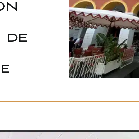
ON
: de
e