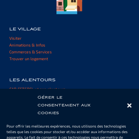
LE VILLAGE
Visiter
Animations & Infos
Commerces & Services
Trouver un logement
LES ALENTOURS
CAP ESTEREL et ses alentours
Informations et ressources
Gérer le
consentement aux
cookies
ESPACE PROPRIÉTAIRE
Pour offrir les meilleures expériences, nous utilisons des technologies
Cartes de piscine ou de parking
telles que les cookies pour stocker et/ou accéder aux informations des
Informations
appareils. Le fait de consentir à ces technologies nous permettra de