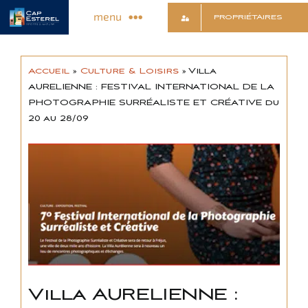
Passer
menu
PROPRIÉTAIRES
au
contenu
Découvrir le Village
Accueil
»
Culture & Loisirs
»
Villa
AURELIENNE : FESTIVAL INTERNATIONAL DE LA
Commerces & Services
PHOTOGRAPHIE SURRÉALISTE ET CRÉATIVE du
20 au 28/09
Animations & Infos
Sports & Détente
Culture & Loisirs
Contact
Villa AURELIENNE :