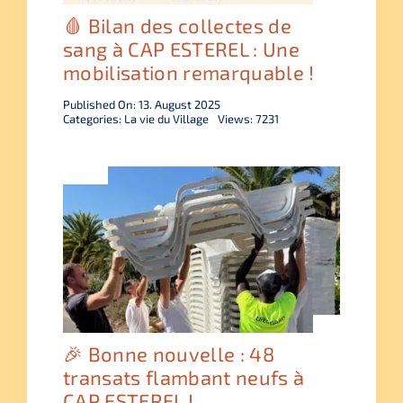
🩸 Bilan des collectes de
sang à CAP ESTEREL : Une
mobilisation remarquable !
Published On: 13. August 2025
Categories:
La vie du Village
Views: 7231
🎉 Bonne nouvelle : 48
transats flambant neufs à
CAP ESTEREL !