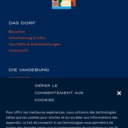
DAS DORF
Besuchen
Unterhaltung & Infos
Geschäfte & Dienstleistungen
Unterkunft
DIE UMGEBUNG
CAP ESTEREL und Seine Umgebung
Externe Websites und Ressourcen
Gérer le
consentement aux
cookies
HAUSEIGENTÜMERBEREICH
Pour offrir les meilleures expériences, nous utilisons des technologies
Pool- oder Parkkarten
telles que les cookies pour stocker et/ou accéder aux informations des
Informationen
appareils. Le fait de consentir à ces technologies nous permettra de
Unterlagen
traiter des données telles que le comportement de navigation ou les ID