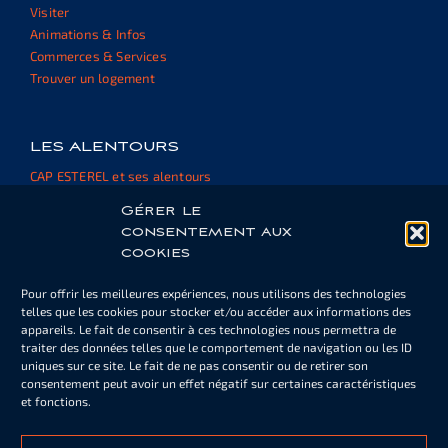
Visiter
Animations & Infos
Commerces & Services
Trouver un logement
LES ALENTOURS
CAP ESTEREL et ses alentours
Informations et ressources
Gérer le
consentement aux
cookies
ESPACE PROPRIÉTAIRE
Pour offrir les meilleures expériences, nous utilisons des technologies
Cartes de piscine ou de parking
telles que les cookies pour stocker et/ou accéder aux informations des
Informations
appareils. Le fait de consentir à ces technologies nous permettra de
Documents
traiter des données telles que le comportement de navigation ou les ID
uniques sur ce site. Le fait de ne pas consentir ou de retirer son
consentement peut avoir un effet négatif sur certaines caractéristiques
et fonctions.
NOTRE NEWSLETTER