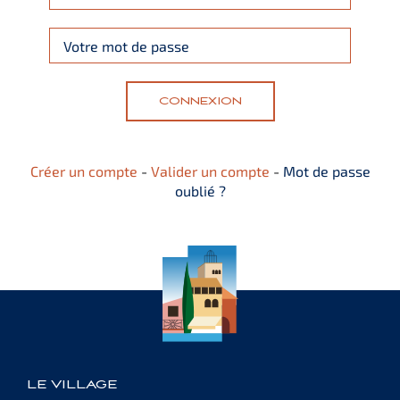
Italiano
English
CONNEXION
Deutsch
Créer un compte
-
Valider un compte
-
Mot de passe
oublié ?
LE VILLAGE