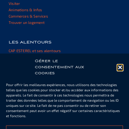
Visiter
Animations & Infos
Commerces & Services
Trouver un logement
LES ALENTOURS
CAP ESTEREL et ses alentours
Informations et ressources
Gérer le
consentement aux
cookies
ESPACE PROPRIÉTAIRE
Pour offrir les meilleures expériences, nous utilisons des technologies
Cartes de piscine ou de parking
telles que les cookies pour stocker et/ou accéder aux informations des
Informations
appareils. Le fait de consentir à ces technologies nous permettra de
Documents
traiter des données telles que le comportement de navigation ou les ID
uniques sur ce site. Le fait de ne pas consentir ou de retirer son
consentement peut avoir un effet négatif sur certaines caractéristiques
et fonctions.
NOTRE NEWSLETTER