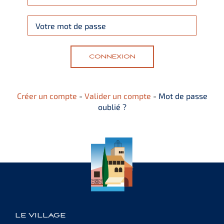
Italiano
English
CONNEXION
Deutsch
Créer un compte
-
Valider un compte
-
Mot de passe
oublié ?
LE VILLAGE