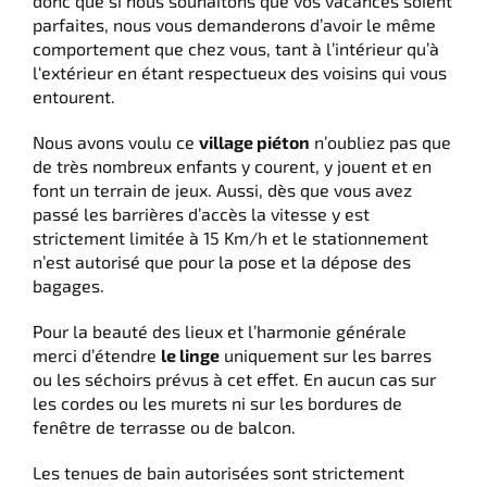
donc que si nous souhaitons que vos vacances soient
parfaites, nous vous demanderons d’avoir le même
Italiano
comportement que chez vous, tant à l’intérieur qu’à
l‘extérieur en étant respectueux des voisins qui vous
entourent.
English
Nous avons voulu ce
village piéton
n’oubliez pas que
de très nombreux enfants y courent, y jouent et en
Deutsch
font un terrain de jeux. Aussi, dès que vous avez
passé les barrières d’accès la vitesse y est
strictement limitée à 15 Km/h et le stationnement
n’est autorisé que pour la pose et la dépose des
bagages.
Pour la beauté des lieux et l’harmonie générale
merci d’étendre
le linge
uniquement sur les barres
ou les séchoirs prévus à cet effet. En aucun cas sur
les cordes ou les murets ni sur les bordures de
fenêtre de terrasse ou de balcon.
Les tenues de bain autorisées sont strictement