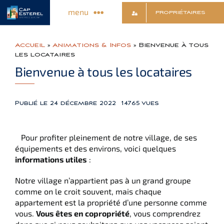
Passer
menu
PROPRIÉTAIRES
au
contenu
Découvrir le Village
Accueil
»
Animations & Infos
»
Bienvenue à tous
les locataires
Bienvenue à tous les locataires
Commerces & Services
Animations & Infos
Publié le 24 décembre 2022
14765 vues
Sports & Détente
Pour profiter pleinement de notre village, de ses
équipements et des environs, voici quelques
informations utiles
:
Culture & Loisirs
Notre village n’appartient pas à un grand groupe
comme on le croit souvent, mais chaque
appartement est la propriété d’une personne comme
Contact
vous.
Vous êtes en copropriété
, vous comprendrez