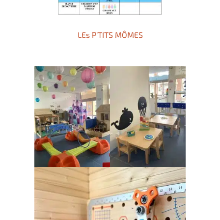
LEs P’TITS MÔMES