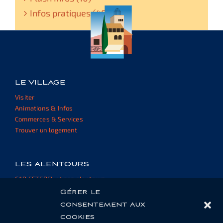
Infos pratiques (48)
LE VILLAGE
Visiter
Animations & Infos
Commerces & Services
Trouver un logement
LES ALENTOURS
CAP ESTEREL et ses alentours
Informations et ressources
Gérer le
consentement aux
cookies