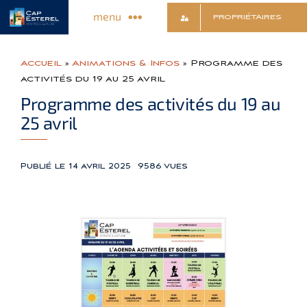
Passer
menu
PROPRIÉTAIRES
au
contenu
Découvrir le Village
Accueil
»
Animations & Infos
»
Programme des
activités du 19 au 25 avril
Commerces & Services
Programme des activités du 19 au
25 avril
Animations & Infos
Publié le 14 avril 2025
9586 vues
Sports & Détente
Culture & Loisirs
Contact