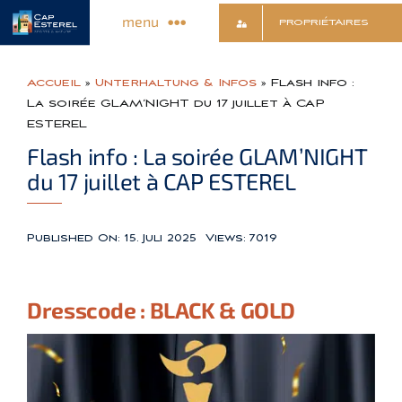
Skip
menu
PROPRIÉTAIRES
to
content
Entdecken Sie das Dorf
Accueil
»
Unterhaltung & Infos
»
Flash info :
La soirée GLAM’NIGHT du 17 juillet à CAP
ESTEREL
Geschäfte & Dienstleistungen
Flash info : La soirée GLAM’NIGHT
du 17 juillet à CAP ESTEREL
Unterhaltung & Infos
Published On: 15. Juli 2025
Views: 7019
Sport & Entspannung
Dresscode : BLACK & GOLD
Kultur & Freizeit
Kontakt