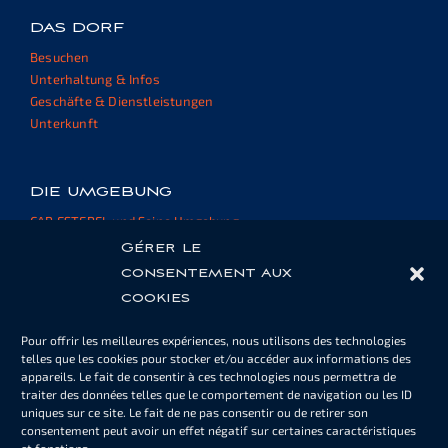
DAS DORF
Besuchen
Unterhaltung & Infos
Geschäfte & Dienstleistungen
Unterkunft
DIE UMGEBUNG
CAP ESTEREL und Seine Umgebung
Externe Websites und Ressourcen
Gérer le
consentement aux
cookies
HAUSEIGENTÜMERBEREICH
Pour offrir les meilleures expériences, nous utilisons des technologies
Pool- oder Parkkarten
telles que les cookies pour stocker et/ou accéder aux informations des
Informationen
appareils. Le fait de consentir à ces technologies nous permettra de
Unterlagen
traiter des données telles que le comportement de navigation ou les ID
uniques sur ce site. Le fait de ne pas consentir ou de retirer son
consentement peut avoir un effet négatif sur certaines caractéristiques