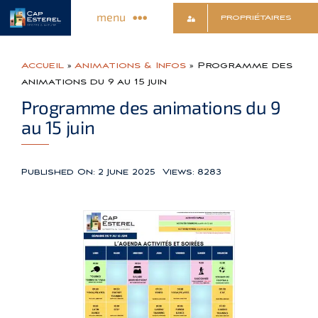
Skip
menu
PROPRIÉTAIRES
to
content
Discover the village
Accueil
»
Animations & Infos
»
Programme des
animations du 9 au 15 juin
Shops & Services
Programme des animations du 9
au 15 juin
Animations & Infos
Published On: 2 June 2025
Views: 8283
Sports & Relaxation
Culture & Leisure
Contact