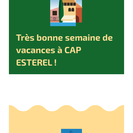
Très bonne semaine de
vacances à CAP
ESTEREL !