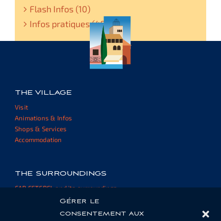
Flash Infos (10)
Infos pratiques (48)
THE VILLAGE
Visit
Animations & Infos
Shops & Services
Accommodation
THE SURROUNDINGS
CAP ESTEREL and its surroundings
External websites and resources
Gérer le
consentement aux