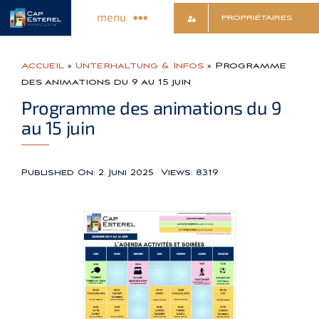
Skip
menu
PROPRIÉTAIRES
to
content
Entdecken Sie das Dorf
Accueil
»
Unterhaltung & Infos
»
Programme
des animations du 9 au 15 juin
Geschäfte & Dienstleistungen
Programme des animations du 9
au 15 juin
Unterhaltung & Infos
Published On: 2. Juni 2025
Views: 8319
Sport & Entspannung
Kultur & Freizeit
Kontakt