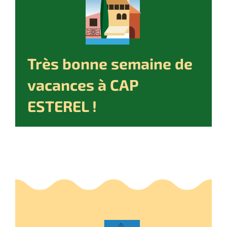
Très bonne semaine de
vacances à CAP
ESTEREL !