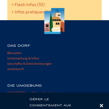
Flash Infos (10)
Infos pratiques (48)
DAS DORF
Besuchen
Unterhaltung & Infos
Geschäfte & Dienstleistungen
Unterkunft
DIE UMGEBUNG
CAP ESTEREL und Seine Umgebung
Externe Websites und Ressourcen
Gérer le
consentement aux